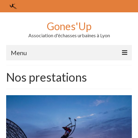
Gones'Up
Association d'échasses urbaines à Lyon
Menu
L’association
Nos prestations
Les membres
Le bureau
Agenda
Nos derniers événements
Les échasses urbaines