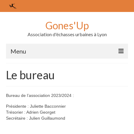
Gones'Up
Association d'échasses urbaines à Lyon
Menu
L’association
Le bureau
Les membres
Le bureau
Bureau de l’association 2023/2024 :
Agenda
Présidente : Juliette Bacconnier
Trésorier : Adrien Georget
Nos derniers événements
Secrétaire : Julien Guillaumond
Les échasses urbaines