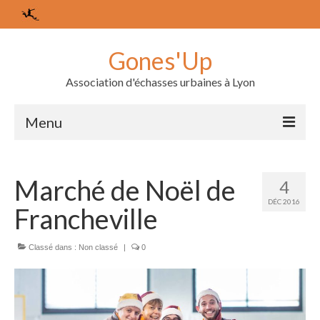
Gones'Up
Association d'échasses urbaines à Lyon
Menu
L’association
Marché de Noël de
4
Les membres
DÉC 2016
Francheville
Le bureau
Agenda
Classé dans :
Non classé
|
0
Nos derniers événements
Les échasses urbaines