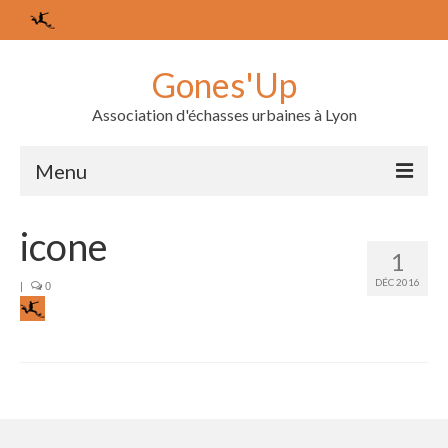
Gones'Up
Association d'échasses urbaines à Lyon
Menu
L’association
icone
1
Les membres
DÉC 2016
|
0
Le bureau
Agenda
Nos derniers événements
Les échasses urbaines